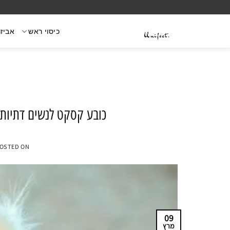
Ski
t
כיסוי ראש
אביזר
conten
כובע קסקט לנשים דתיות:
OSTED ON
09
מרץ