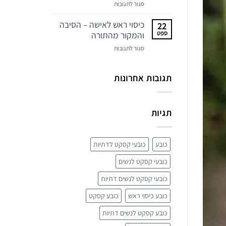
על
סגור לתגובות
מטפחות
ראש
כיסוי ראש לאישה – הסיבה
22
–
ספט
והמקור מהתורה
פריט
על
סגור לתגובות
האופנה
כיסוי
המפתיע
ראש
של
לאישה
תגובות אחרונות
השנה
–
הסיבה
והמקור
תגיות
מהתורה
כובע
כובעי קסקט לדתיות
כובעי קסקט לנשים
כובעי קסקט לנשים דתיות
כובע כיסוי ראש
כובע קסקט
כובע קסקט לנשים דתיות