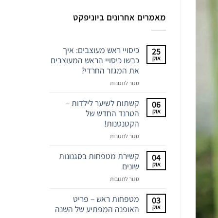
מאמרים אחרונים ביוניפקט
כיסויי ראש מעוצבים: איך
25
אוק
כבשו כיסויי הראש המעוצבים
את המגזר החרדי?
על
סגור לתגובות
כיסויי
ראש
קשתות לשיער לילדות –
06
מעוצבים:
אוק
הטרנד החדש של
איך
הקטנטנות!
כבשו
על
סגור לתגובות
כיסויי
קשתות
הראש
לשיער
קשירת מטפחות בסגנונות
04
המעוצבים
לילדות
אוק
שונים
את
–
המגזר
על
סגור לתגובות
הטרנד
החרדי?
קשירת
החדש
מטפחות
מטפחות ראש – פריט
03
של
בסגנונות
אוק
האופנה המפתיע של השנה
הקטנטנות!
שונים