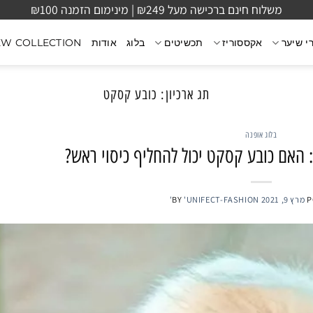
משלוח חינם ברכישה מעל ₪249 | מינימום הזמנה ₪100
י שיער
אקססוריז
תכשיטים
בלוג
אודות
EW COLLECTION
תג ארכיון:
כובע קסקט
בלוג אופנה
 האם כובע קסקט יכול להחליף כיסוי ראש?
P
מרץ 9, 2021
'UNIFECT-FASHION'
BY